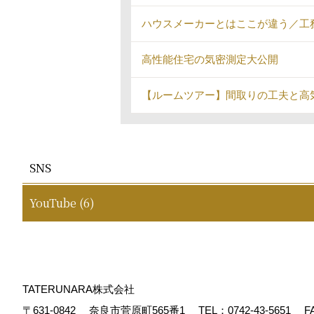
ハウスメーカーとはここが違う／工務店
高性能住宅の気密測定大公開
【ルームツアー】間取りの工夫と高
SNS
YouTube (6)
TATERUNARA株式会社
〒631-0842
奈良市菅原町565番1
TEL：
0742-43-5651
FA