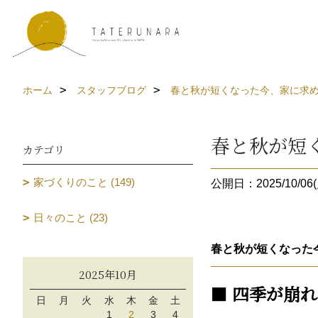
ホーム
スタッフブログ
春と秋が短くなった今、家に求
春と秋が短
カテゴリ
家づくりのこと (149)
公開日：2025/10/06(
日々のこと (23)
春と秋が短くなった
2025年10月
■
四季が崩れ
日
月
火
水
木
金
土
1
2
3
4