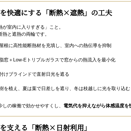
を快適にする「断熱×遮熱」の工夫
熱が室内に入りすぎる」こと。
断熱と遮熱の両輪です。
屋根に高性能断熱材を充填し、室内への熱伝導を抑制
脂窓＋Low-Eトリプルガラスで窓からの熱流入を最小化
付けブラインドで直射日光を遮る
樹を植え、夏は葉で日差しを遮り、冬は枝越しに光を取り込む
少しの稼働で効かせやすくし、
電気代を抑えながら体感温度を
を支える「断熱×日射利用」