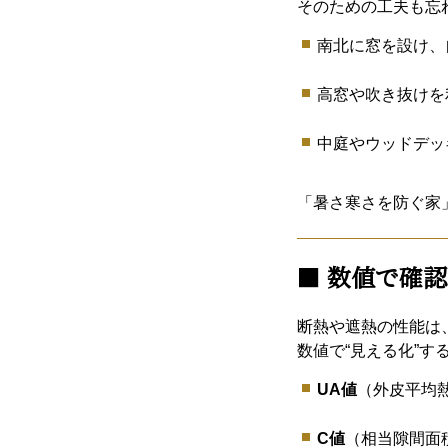
そのための工夫も忘
南北に窓を設け、
高窓や吹き抜けを
中庭やウッドデッ
「暑さ寒さを防ぐ家
■
数値で確認
断熱や遮熱の性能は
数値で“見える化”す
UA値
（外皮平均
C値
（相当隙間面