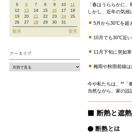
5
6
7
8
9
10
11
「春はうららかに、
12
13
14
15
16
17
18
しかし、近年の気候
19
20
21
22
23
24
25
26
27
28
29
30
31
5月から30℃を
前月
翌月
10月でも30℃近
11月下旬に突如
アーカイブ
梅雨や秋雨前線は
今や私たちは、**「
当然ながら、家の設
■
断熱と遮熱
●
断熱とは