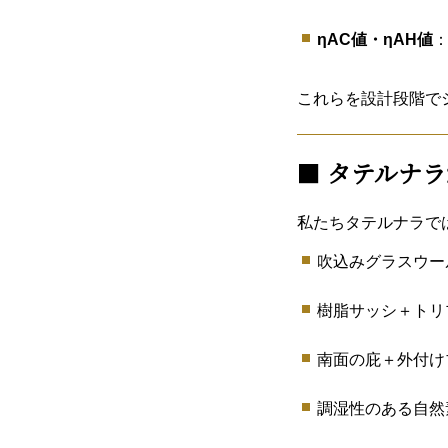
ηAC値・ηAH値
これらを設計段階で
■
タテルナラ
私たちタテルナラで
吹込みグラスウー
樹脂サッシ＋トリ
南面の庇＋外付け
調湿性のある自然