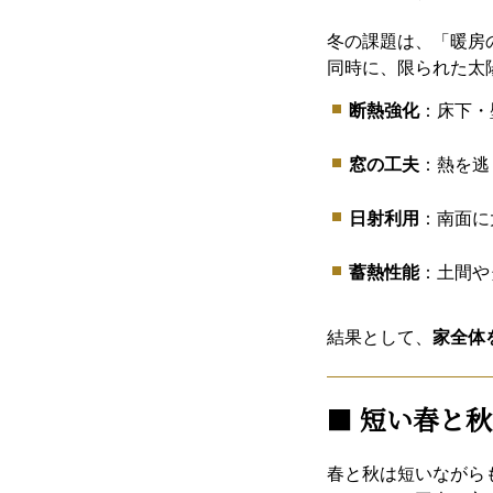
冬の課題は、「暖房
同時に、限られた太
断熱強化
：床下・
窓の工夫
：熱を逃
日射利用
：南面に
蓄熱性能
：土間や
結果として、
家全体
■
短い春と秋
春と秋は短いながら