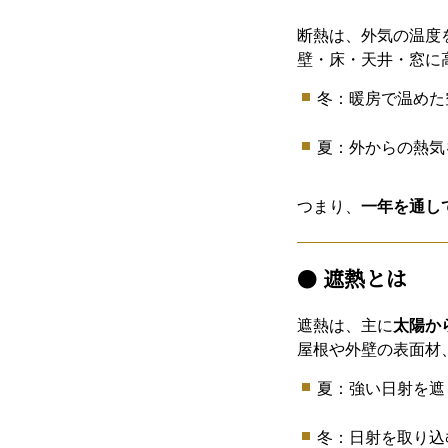
断熱は、外気の温度
壁・床・天井・窓に
冬：暖房で温めた
夏：外からの熱気
つまり、
一年を通し
●
遮熱とは
遮熱は、主に
太陽か
屋根や外壁の表面材
夏：強い日射を遮
冬：日射を取り込