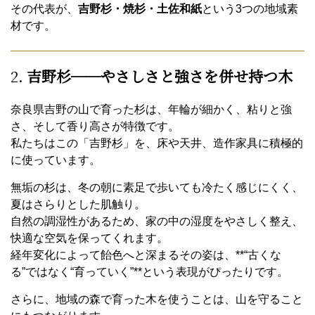
その代表が、
吉野杉・焼杉・土佐和紙
という3つの地域素
材です。
2.
吉野杉──やさしさと強さを併せ持つ木
奈良県吉野の山で育った杉は、年輪が細かく、粘りと強
さ、そして香り高さが特徴です。
私たちはこの「吉野杉」を、床や天井、造作家具に積極的
に使っています。
無垢の杉は、冬の朝に素足で歩いても冷たく感じにくく、
夏はさらりとした肌触り。
自然の調湿性があるため、家の中の湿度をやさしく整え、
快適な空気を保ってくれます。
経年変化によって飴色へと深まるその姿は、**“古くな
る”ではなく“育っていく”**という表現がぴったりです。
さらに、地域の森で育った木を使うことは、山を守ること