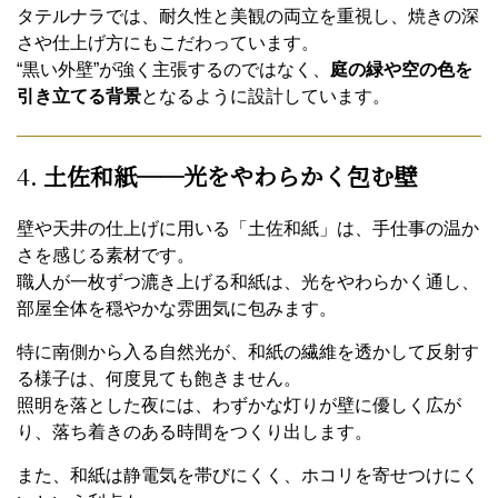
タテルナラでは、耐久性と美観の両立を重視し、焼きの深
さや仕上げ方にもこだわっています。
“黒い外壁”が強く主張するのではなく、
庭の緑や空の色を
引き立てる背景
となるように設計しています。
4.
土佐和紙──光をやわらかく包む壁
壁や天井の仕上げに用いる「土佐和紙」は、手仕事の温か
さを感じる素材です。
職人が一枚ずつ漉き上げる和紙は、光をやわらかく通し、
部屋全体を穏やかな雰囲気に包みます。
特に南側から入る自然光が、和紙の繊維を透かして反射す
る様子は、何度見ても飽きません。
照明を落とした夜には、わずかな灯りが壁に優しく広が
り、落ち着きのある時間をつくり出します。
また、和紙は静電気を帯びにくく、ホコリを寄せつけにく