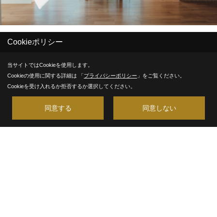
Cookieポリシー
当サイトではCookieを使用します。
Cookieの使用に関する詳細は 「
プライバシーポリシー
」をご覧ください。
Cookieを受け入れるか拒否するか選択してください。
01 / JOB DESCRIPTION
同意する
同意しない
CADを使用した
図面・プラン作成
まずはあなたのスキルに
合わせた図面作成や
プラン作成からスタート。
熟練の建築士が在籍し、
「パッシブ設計」など
高度なノウハウを間近で
学び、磨くことができます。