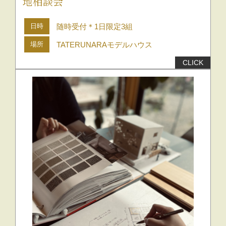
地相談会
日時
随時受付＊1日限定3組
場所
TATERUNARAモデルハウス