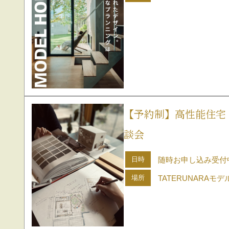
【予約制】高性能住宅
談会
日時
随時お申し込み受付
場所
TATERUNARAモ