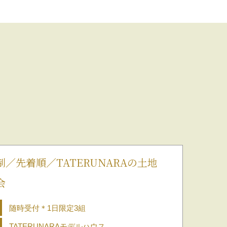
制／先着順／TATERUNARAの土地
会
随時受付＊1日限定3組
TATERUNARAモデルハウス