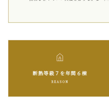
断熱等級７を
年間６棟
REASON