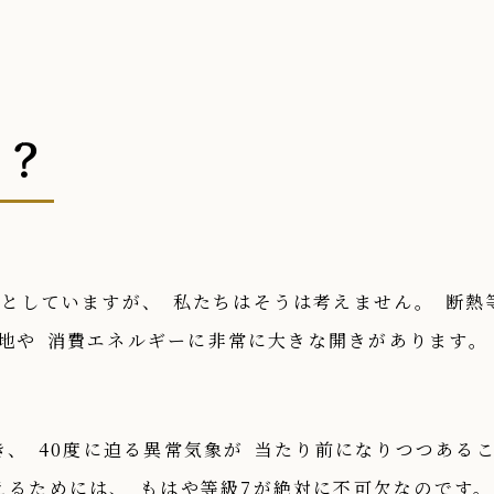
か？
分としていますが、
私たちはそうは考えません。
断熱
地や
消費エネルギーに非常に大きな開きがあります。
き、
40度に迫る異常気象が
当たり前になりつつある
えるためには、
もはや等級7が絶対に不可欠なのです。