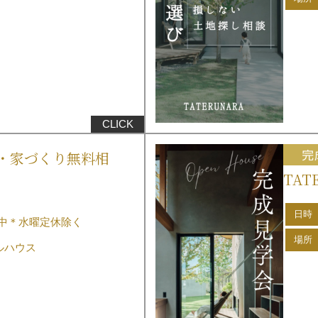
・家づくり無料相
TAT
日時
中＊水曜定休除く
場所
デルハウス